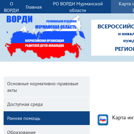
О
РО ВОРДИ Мурманской
Карта 
Главная
ВОРДИ
области
ВСЕРОССИЙС
и инва
нужд
РЕГИО
Основные нормативно-правовые
акты
Доступная среда
Карта ин
Ранняя помощь
Образование