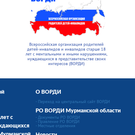
Всероссийская организация родителей
детей-инвалидов и инвалидов старше 18
лет с ментальными и иными нарушениями,
нуждающихся в представительстве своих
интересов (ВОРДИ)
ой
О ВОРДИ
- Переход на центральный сайт ВОРДИ
РО ВОРДИ Мурманской области
- Документы РО ВОРДИ
лет с
- Правление РО ВОРДИ
-
Местные отделения
уждающихся
 Мурманской