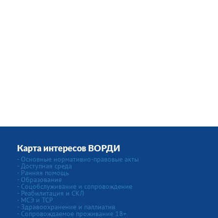
Карта интересов ВОРДИ
- Основные нормативно-правовые акты
- Доступная среда
- Ранняя помощь
- Образование
- Соцобслуживание и сопровождение
- Реабилитация и СКЛ
- МСЭ и ТСР
- Здравоохранение и паллиатив
- Сопровождаемое проживание 18+