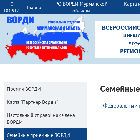
О
РО ВОРДИ Мурманской
Карта 
Главная
ВОРДИ
области
ВСЕРОССИЙС
и инва
нужд
РЕГИО
Семейные
Премия ВОРДИ
Карта "Партнер Ворди"
Федеральный п
Настольный справочник члена
ВОРДИ
Семейные приемные ВОРДИ