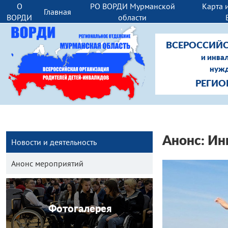
О
РО ВОРДИ Мурманской
Карта 
Главная
ВОРДИ
области
ВСЕРОССИЙС
и инва
нужд
РЕГИО
Анонс: Ин
Новости и деятельность
Анонс мероприятий
Фотогалерея