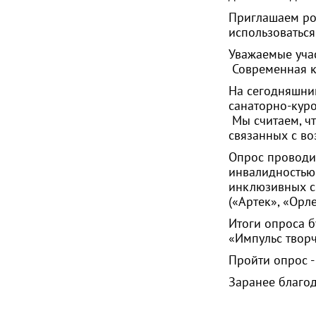
Приглашаем род
использоватьс
Уважаемые уча
Современная к
На сегодняшний
санаторно-кур
Мы считаем, чт
связанных с в
Опрос проводи
инвалидностью 
инклюзивных см
(«Артек», «Орл
Итоги опроса 
«Импульс твор
Пройти опрос 
Заранее благод