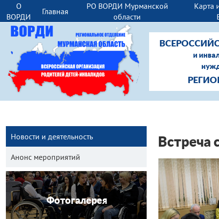
О
РО ВОРДИ Мурманской
Карта 
Главная
ВОРДИ
области
ВСЕРОССИЙС
и инва
нужд
РЕГИО
Новости и деятельность
Встреча 
Анонс мероприятий
Фотогалерея