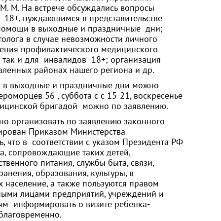
 М. На встрече обсуждались вопросы
 18+, нуждающимся в представительстве
 помощи в выходные и праздничные дни;
олога в случае невозможности личного
дения профилактического медицинского
, так и для инвалидов 18+; организация
аленных районах нашего региона и др.
 в выходные и праздничные дни можно
вероморцев 56 , суббота с с 15-21, воскресенье
едицинской бригадой можно по заявлению.
но организовать по заявлению законного
тирован Приказом Министерства
ь, что в соответствии с указом Президента РФ
ица, сопровождающие таких детей,
твенного питания, службы быта, связи,
нения, образования, культуры, в
 население, а также пользуются правом
ными лицами предприятий, учреждений и
ям информировать о визите ребенка-
благовременно.