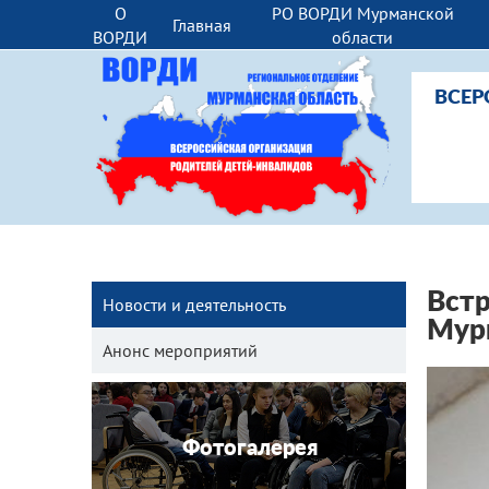
О
РО ВОРДИ Мурманской
Главная
ВОРДИ
области
ВСЕР
Встр
Новости и деятельность
Мур
Анонс мероприятий
Фотогалерея