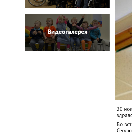
Видеогалерея
20 но
здрав
Во вс
Сердюк