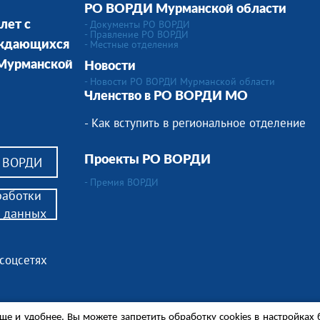
РО ВОРДИ Мурманской области
- Документы РО ВОРДИ
лет с
- Правление РО ВОРДИ
-
Местные отделения
уждающихся
 Мурманской
Новости
- Новости РО ВОРДИ Мурманской области
Членство в РО ВОРДИ МО
- Как вступить в региональное отделение
Проекты РО ВОРДИ
в ВОРДИ
- Премия ВОРДИ
работки
 данных
 соцсетях
алидов,
ще и удобнее. Вы можете запретить обработку сookies в настройках 