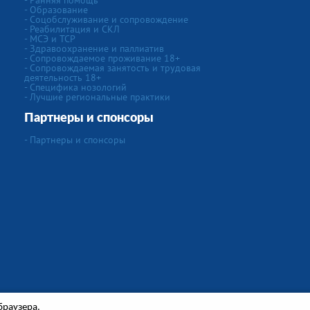
- Ранняя помощь
- Образование
- Соцобслуживание и сопровождение
- Реабилитация и СКЛ
- МСЭ и ТСР
- Здравоохранение и паллиатив
- Сопровождаемое проживание 18+
- Сопровождаемая занятость и трудовая
деятельность 18+
- Специфика нозологий
- Лучшие региональные практики
Партнеры и спонсоры
- Партнеры и спонсоры
браузера.