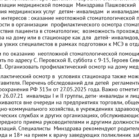
изации медицинской помощи Минздрава Пашковский М.
ния медицинских услуг детям- инвалидам и инвалидам
 интересов : оказание неотложной стоматологической
ости в организации профилактического осмотра стомат
тствия пациента в стоматологии; возможность прохож
ра на дому или в стационаре как для детей- инвалидов
а узких специалистов в рамках подготовки к МСЭ в отд
и по оказанию неотложной стоматологической помощи
ть по адресу С. Перовской 8, суббота с 9-15, Героев Се
21. Организовать профилактический осмотр на дому м
лактический осмотр в условиях стационара также мож
тавителя. Перечень обследований для детей регламен
охранения РФ 313н от 27.05.2025 года. Важно отметит
 26.07.21 инвалиды I и II группы, дети- инвалиды и л
иваются вне очереди на предприятиях торговли, общес
но-коммунального хозяйства, в учреждениях здравоохра
ческих службах и других организациях, обслуживающих
ередного приема руководителями и другими должност
изаций. Специалисты Минздрава рекомендуют родител
ида и 18+ на прием к врачу заведующих поликлиник за