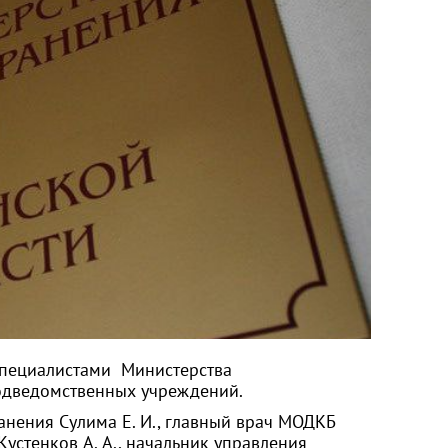
специалистами Министерства
одведомственных учреждений.
анения Сулима Е. И., главный врач МОДКБ
Кустенков А. А., начальник управления