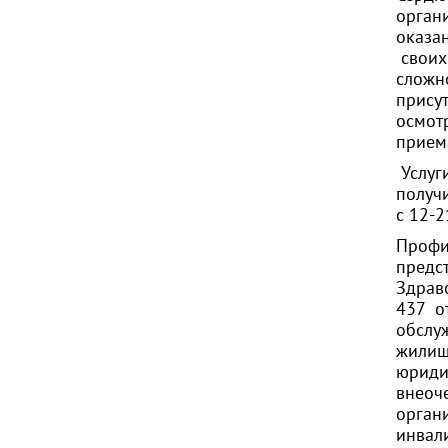
орган
оказа
своих
сложн
прису
осмот
прием
Услуг
получи
с 12-
Профи
предс
Здраво
437 от
обслуж
жилищ
юриди
внеоч
орган
инвал