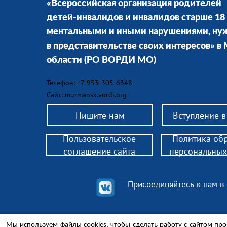
«Всероссийская организация родителей
детей-инвалидов и инвалидов старше 18 
ментальными и иными нарушениями, н
в представительстве своих интересов» в
области
(РО ВОРДИ МО)
Телефон: +7-953-305-6348
Сайт: murmansk.vordi.org
Пишите нам
Вступление 
Пользовательское
Политика об
соглашение сайта
персональных
Присоединяйтесь к нам в
© 2018 РО ВОРДИ РО — помощь родителям детей-инв
Мы используем файлы cookies, чтобы сделать работу с сайтом про